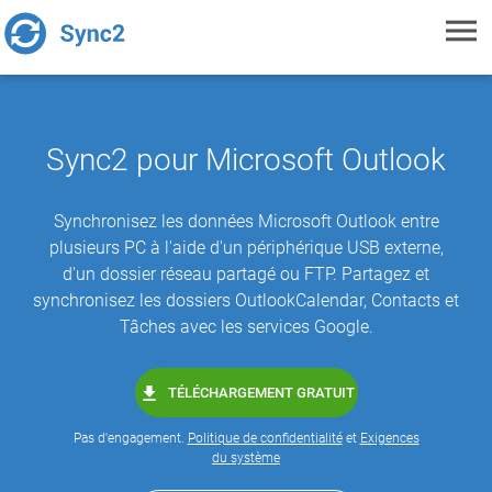
Toggl
navig
Sync2 pour Microsoft Outlook
Synchronisez les données Microsoft Outlook entre
plusieurs PC à l'aide d'un périphérique USB externe,
d'un dossier réseau partagé ou FTP. Partagez et
synchronisez les dossiers OutlookCalendar, Contacts et
Tâches avec les services Google.
TÉLÉCHARGEMENT GRATUIT
Pas d'engagement.
Politique de confidentialité
et
Exigences
du système