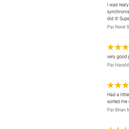
I was realy
synchronis
did it! Sup
Par
René S
very good
Par
Harald
Had a litt
sorted me 
Par
Brian 