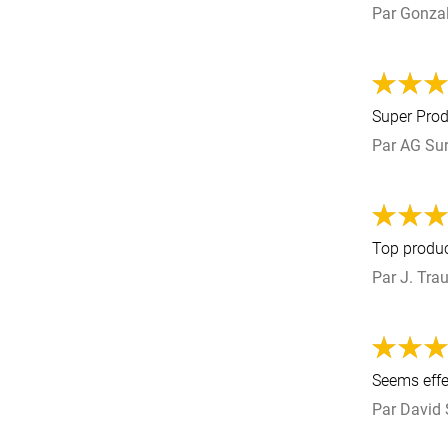
Par
Gonza
Super Pro
Par
AG
Su
Top produ
Par
J. Tra
Seems effec
Par
David