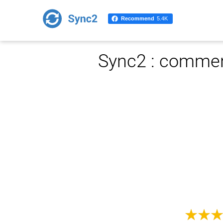
Recommend
5.4K
Sync2 : comment