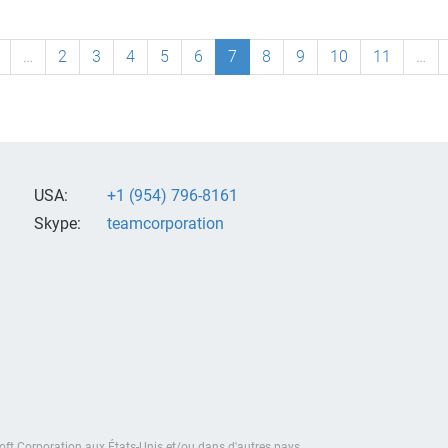
…
2
3
4
5
6
7
8
9
10
11
…
USA:
+1 (954) 796-8161
Skype:
teamcorporation
oft Corporation aux États-Unis et/ou dans d'autres pays.