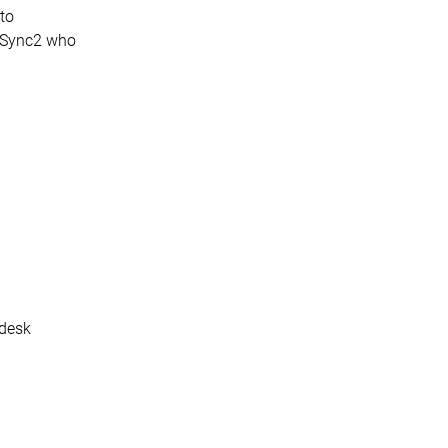
 to
m Sync2 who
 desk