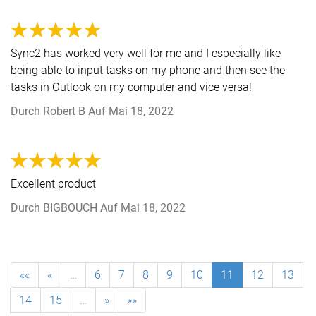
Sync2 has worked very well for me and I especially like
being able to input tasks on my phone and then see the
tasks in Outlook on my computer and vice versa!
Durch
Robert B
Auf
Mai 18, 2022
Excellent product
Durch
BIGBOUCH
Auf
Mai 18, 2022
««
«
…
6
7
8
9
10
11
12
13
14
15
…
»
»»