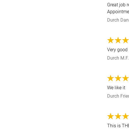
Great job 
Appointmen
Durch
Dan
Very good
Durch
M.F.
We like it
Durch
Frie
This is THE