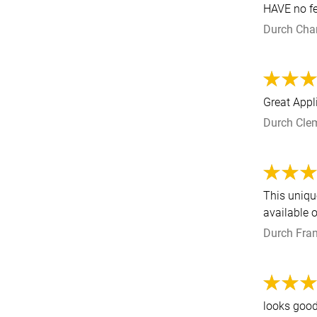
HAVE no fe
Durch
Cha
Great Appl
Durch
Cle
This uniqu
available 
Durch
Fran
looks good