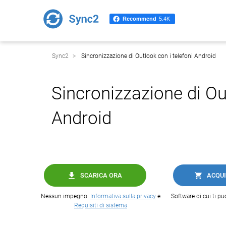
Recommend
5.4K
Sync2
Sincronizzazione di Outlook con i telefoni Android
Sincronizzazione di Out
Android
SCARICA ORA
ACQUI
Nessun impegno.
Informativa sulla privacy
e
Software di cui ti pu
Requisiti di sistema