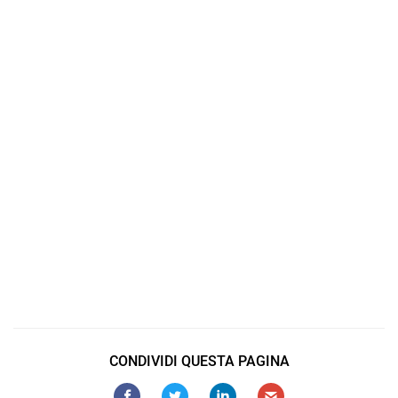
Link correlati
sync outlook on multiple pcs
sync outlook with android phones
google contacts sync
sync google tasks with outlook tasks
sync outlook with gmail service
sync gmail contacts with outlook
sync google calendar with outlook 2016
sync google with outlook folders
share outlook google calendar sync
google calendar sync with outlook
CONDIVIDI QUESTA PAGINA