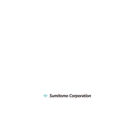
offrire un supporto pluripremiato.
I nostri clienti soddisfatti
I clienti di tutto il mondo utilizzano con successo i servizi di
4Team Corporation per esigenze personali e aziendali