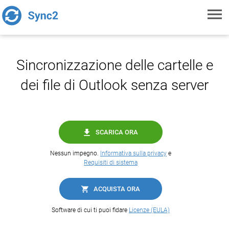
Toggl
navig
Sincronizzazione delle cartelle e
dei file di Outlook senza server
SCARICA ORA
Nessun impegno.
Informativa sulla privacy
e
Requisiti di sistema
ACQUISTA ORA
Software di cui ti puoi fidare
Licenze (EULA)